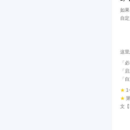
如果
自定
这里
「必
「启
「自
★
★
文【