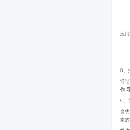
应用
B、
通过
作-
C、
当线
索的