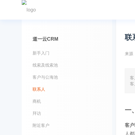
联
道一云CRM
新手入门
来源
线索及线索池
客户与公海池
客
客
联系人
商机
一
拜访
客户
附近客户
人都