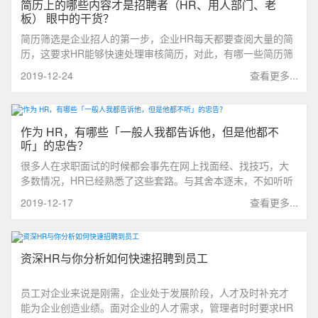
简历上的哪些内容才是招聘者（HR、用人部门、老
板） 眼中的干货？
简历筛选是企业招人的第一步，企业HR每天都要查阅大量的简
历，这要求HR能够快速处理审核简历，对此，有哪一些简历筛
选技巧，可以帮助HR更好地提高工作效率呢？本文将分享部分
2019-12-24
查看更多...
方法。
作为 HR，有哪些「一般人我都告诉他，但是他都不
听」的忠告？
很多人在求职面试的时候都会事先在网上找面经、找技巧，大
多数情况，HR已经熟悉了这些套路。与其舍本逐末，不如听听
HR口中，哪些“一般人都不会听”的忠告。
2019-12-17
查看更多...
资深HR与你分析如何快速招聘到员工
员工对企业来说是刚需，企业处于发展阶段，人才及时补充才
能为企业创造业绩。面对企业的人才需求，管理者时时要求HR