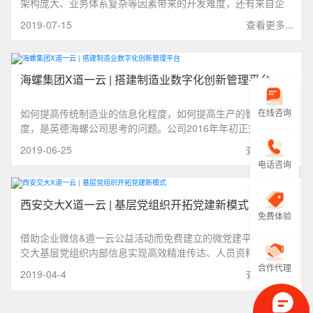
架构庞大、业务体系复杂等因素带来的开发难度，还有来自企
业机密数据的安全担忧。案例中这家能源行业的客户，在道一
2019-07-15
查看更多...
云办公平台上开发了加油站工作助手，其中内含了6大场景和36
项功能，一起来看看这家企业是如何借助混合云实现企业的业
务管理流程再造。
海螺集团X道一云 | 搭建制造业数字化创新管理平台
如何提高传统制造业的信息化程度，如何提高生产的智能化程
在线咨询
度，是英德海螺公司思考的问题。公司2016年年初正式注册企
业微信&道一云，目前已有200多名员工利用企业微信作为移动
2019-06-25
查看更多...
办公平台。利用企业微信搭建了企业人员架构，实时更新员工
电话咨询
通讯录，领导在外出差找人更便捷。
西安交大X道一云 | 基层党组织开拓党建新模式
免费体验
借助企业微信&道一云公益活动而免费建立的微党建平台，西安
交大基层党组织内部信息实现高效精准传达、人员资料管理更
加轻松便捷、支部内相互交流更加热烈活跃。
合作代理
2019-04-4
查看更多...