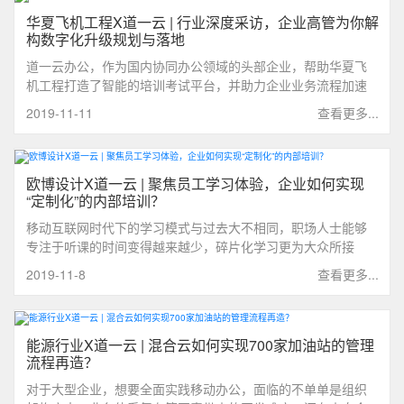
华夏飞机工程X道一云 | 行业深度采访，企业高管为你解
构数字化升级规划与落地
道一云办公，作为国内协同办公领域的头部企业，帮助华夏飞
机工程打造了智能的培训考试平台，并助力企业业务流程加速
提效。今天，我们就为大家邀请到了华夏飞机工程 信息管理部
2019-11-11
查看更多...
的高经理，为大家分享他使用道一云办公两年的心得和经验。
欧博设计X道一云 | 聚焦员工学习体验，企业如何实现
“定制化”的内部培训？
移动互联网时代下的学习模式与过去大不相同，职场人士能够
专注于听课的时间变得越来越少，碎片化学习更为大众所接
受。除此之外，企业培训也变得更为注重员工的学习体验。作
2019-11-8
查看更多...
为国际化的设计公司，欧博设计借助多元化的培训方式，搭建
了最为贴合员工职业发展的培训体系。
能源行业X道一云 | 混合云如何实现700家加油站的管理
流程再造？
对于大型企业，想要全面实践移动办公，面临的不单单是组织