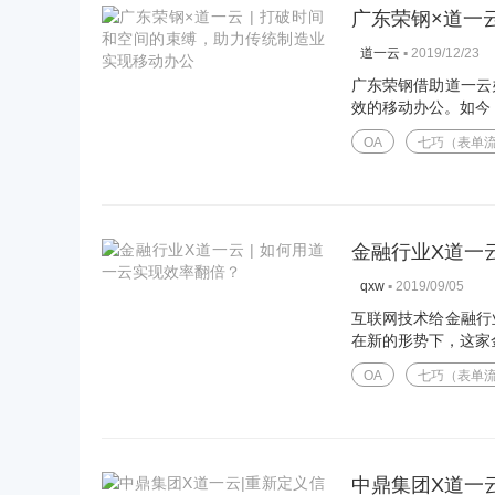
广东荣钢×道一
▪
2019/12/23
道一云
广东荣钢借助道一云
效的移动办公。如今，
OA
七巧（表单
金融行业X道一云
▪
2019/09/05
qxw
互联网技术给金融行
在新的形势下，这家金
OA
七巧（表单
中鼎集团X道一