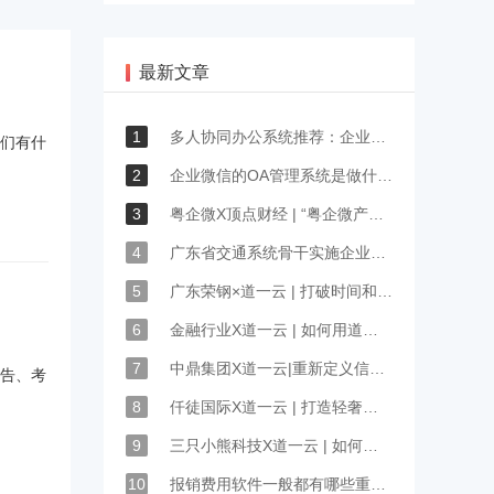
最新文章
1
多人协同办公系统推荐：企业微信和钉钉该怎么选？
们有什
2
企业微信的OA管理系统是做什么的？
3
粤企微X顶点财经 | “粤企微产品功能全，比传统软件更灵活更好用”
4
广东省交通系统骨干实施企业晶通集团选择道一云
5
广东荣钢×道一云 | 打破时间和空间的束缚，助力传统制造业实现移动办公
6
金融行业X道一云 | 如何用道一云实现效率翻倍？
7
中鼎集团X道一云|重新定义信息化财务管理
公告、考
8
仟徒国际X道一云 | 打造轻奢男装品牌的智能办公体系
9
三只小熊科技X道一云 | 如何利用道一云平台实现多地协同办公
10
报销费用软件一般都有哪些重要功能？