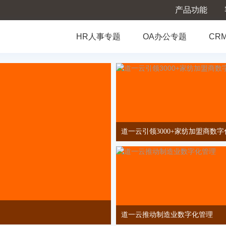
产品功能
HR人事专题
OA办公专题
CR
道一云引领3000+家纺加盟商数
道一云推动制造业数字化管理