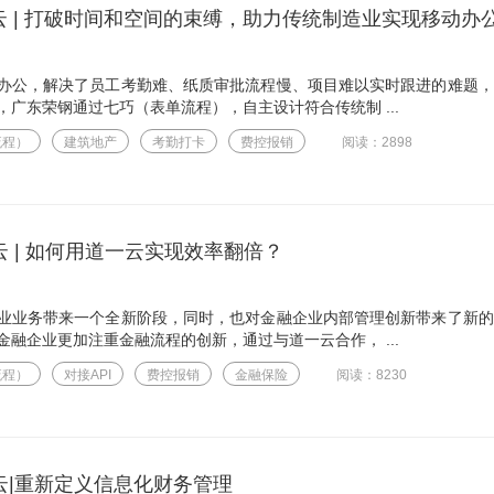
云 | 打破时间和空间的束缚，助力传统制造业实现移动办
办公，解决了员工考勤难、纸质审批流程慢、项目难以实时跟进的难题，
广东荣钢通过七巧（表单流程），自主设计符合传统制 ...
流程）
建筑地产
考勤打卡
费控报销
阅读：2898
 | 如何用道一云实现效率翻倍？
业业务带来一个全新阶段，同时，也对金融企业内部管理创新带来了新的
融企业更加注重金融流程的创新，通过与道一云合作， ...
流程）
对接API
费控报销
金融保险
阅读：8230
云|重新定义信息化财务管理