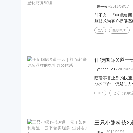
▪
2019/08/27
道一云
前不久，「中鼎集团
算技术为客户提供高效
OA
能源电力
仟徒国际X道一
▪
2019/05/
yanting123
随着零售业务的快速
办公平台，便是助力企
HR
七巧（表单
三只小熊科技X
▪
2018/08/08
qxw