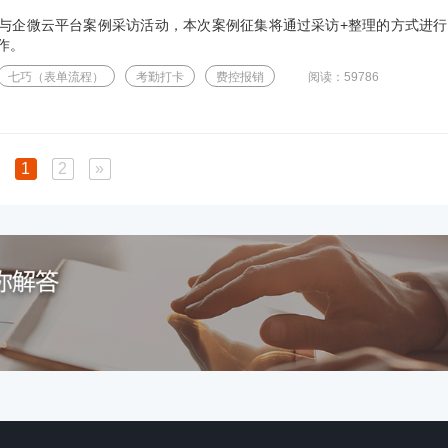
与企微云平台案例采访活动，本次案例征集将通过采访+整理的方式进行
作。
七巧（表单流程）
考勤打卡
费控报销
阅读：59786
1
2
»