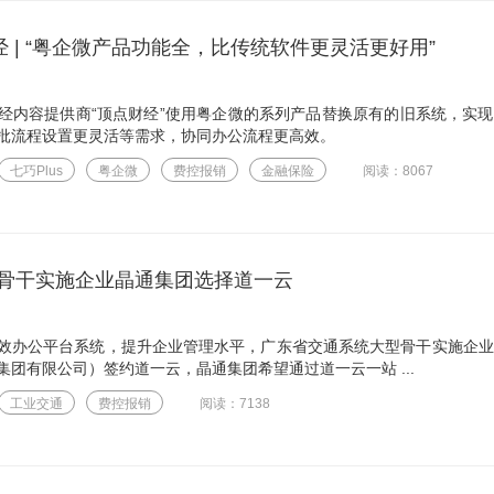
 | “粤企微产品功能全，比传统软件更灵活更好用”
经内容提供商“顶点财经”使用粤企微的系列产品替换原有的旧系统，实
批流程设置更灵活等需求，协同办公流程更高效。
七巧Plus
粤企微
费控报销
金融保险
阅读：8067
骨干实施企业晶通集团选择道一云
效办公平台系统，提升企业管理水平，广东省交通系统大型骨干实施企业
团有限公司）签约道一云，晶通集团希望通过道一云一站 ...
工业交通
费控报销
阅读：7138