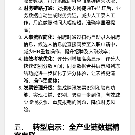
收集数据，打开系统即可全面掌握经营状况；
财务链路打通
：对接用友畅捷通T+凭证后，业
务数据自动生成财务凭证，减少人工录入工
作，月底做账时间大幅缩短，准确率显著提
高；
人事流程简化：
招聘时通过扫码自动录入招聘
信息，候选人信息能直接同步至入职申请中，
减少HR重复操作，提升招聘及入职效率；
绩效考核优化：
评分列增加高亮显示，评分人
快速识别分数区间；同类数据合并展示和列冻
结功能进一步优化了评分体验，让表格更清
晰、操作更便捷；
发票管理升级：
集成腾讯发票识别和验真功
能，实现扫描、识别、验真一步到位，有效减
少虚假发票、重复报销的问题，降低财务风
险。
五、
转型启示：
全产业链数据
精