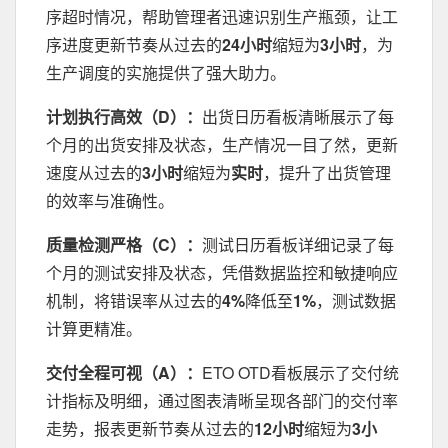
序超时情况，帮助管理者迅速识别生产瓶颈，让工
序进度更新节奏从过去的
24小时
缩短为
3小时
，为
生产调度的实施提供了强大助力。
计划执行高效（D）：
出货日历看板清晰展示了每
个月的出货安排及状态，生产情况一目了然，更新
速度从过去的
3小时
缩短为
实时
，提升了出货管理
的效率与准确性。
质量检测严格（C）：
测试日历看板详细记录了每
个月的测试安排及状态，凭借数据监控和敏捷响应
机制，将错误率从过去的
4%
降低至
1%
，测试数据
计算更精准。
交付全程可视（A）：
ETO OTD看板展示了交付统
计指标及明细，通过图表清晰呈现各部门的交付率
走势，报表更新节奏从过去的
12小时
缩短为
3小