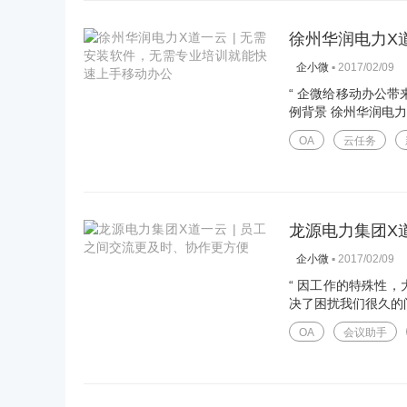
徐州华润电力X
▪
2017/02/09
企小微
“ 企微给移动办公带
例背景 徐州华润电力
OA
云任务
龙源电力集团X
▪
2017/02/09
企小微
“ 因工作的特殊性
决了困扰我们很久的问
OA
会议助手