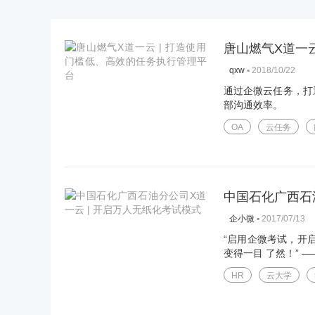
唐山燃气X道一
▪
2018/10/22
qxw
通过企微云任务，打
部沟通效率。
OA
云任务
中国石化广西石
▪
2017/07/13
企小微
“启用企微考试，开
变得一目 了然！” —
HR
云大学