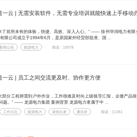
道一云 | 无需安装软件，无需专业培训就能快速上手移动
来了前所未有的体验，快捷、高效、深入人心。” —— 徐州华润电力有限
有限公司成立于1994年6月，是原国家外经贸部批准、国 ...
新闻公告
能源电力
阅读：10078
道一云 | 员工之间交流更及时、协作更方便
，大部分工程师需到户外作业，工作很难及时向上级领导汇报，企微产品
题。” —— 龙源电力集团 案例背景 龙源电力隶属于中 ...
工作日志
能源电力
请假出差
通讯录
阅读：11361