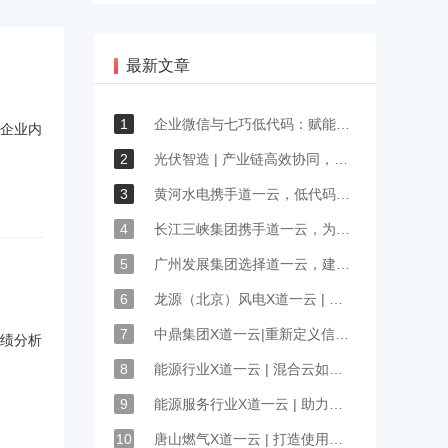
最新文章
1
企业微信与七巧低代码：赋能能源行业数字化转型与效率提升
企业内
2
光伏智造 | 产业链高效协同，全生态数智管理
3
黄河水电携手道一云，低代码搭建会议任务督办系统
4
长江三峡集团携手道一云，为近三万名员工打造数字化培训平台
5
广州发展集团选择道一云，建立集团移动化服务统一入口平台
6
龙源（北京）风电X道一云 | 如何提高一线技术人员技能水平？
7
中鼎集团X道一云|重新定义信息化财务管理
成绩分析
8
能源行业X道一云 | 混合云如何实现700家加油站的管理流程再造？
9
能源服务行业X道一云 | 助力跨国企业高效管理上千家合作客户
10
唐山燃气X道一云 | 打造使用门槛低、高效的任务执行管理平台