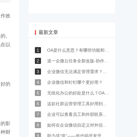
工作效
最新文章
睫的。
现在以
1
OA是什么意思？有哪些功能和应用的场景？
2
道一企微云任务全新改版-协作效率提高200%
3
企业微信无法满足管理需求？让这款在线办公软件来助力！
4
企业微信和钉钉哪个更好用？
个好的
5
无纸化办公的好处是什么？OA审批的优点是什么？
6
这款社群运营管理工具好用到爆，盘它~
7
企业可以查看员工和外部联系人的聊天记录吗？
接的影
8
如何在企业微信自定义对外信息？如何展示自己的产品信息？
各种财
9
助力战“疫”——低代码开发平台体现出了巨大价值