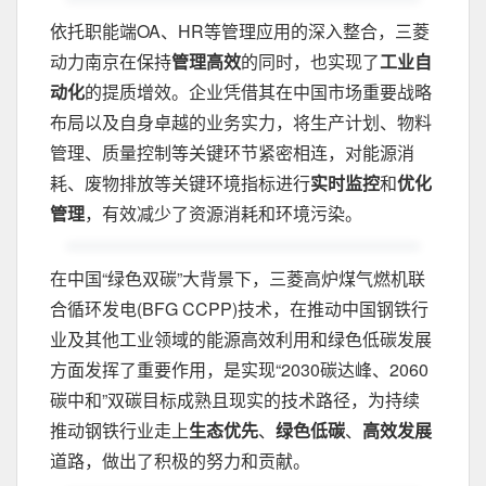
依托职能端OA、HR等管理应用的深入整合，三菱
动力南京在保持
管理高效
的同时，也实现了
工业自
动化
的提质增效。企业凭借其在中国市场重要战略
布局以及自身卓越的业务实力，将生产计划、物料
管理、质量控制等关键环节紧密相连，对能源消
耗、废物排放等关键环境指标进行
实时监控
和
优化
管理
，有效减少了资源消耗和环境污染。
在中国“绿色双碳”大背景下，三菱高炉煤气燃机联
合循环发电(BFG CCPP)技术，在推动中国钢铁行
业及其他工业领域的能源高效利用和绿色低碳发展
方面发挥了重要作用，是实现“2030碳达峰、2060
碳中和”双碳目标成熟且现实的技术路径，为持续
推动钢铁行业走上
生态优先
、
绿色低碳
、
高效发展
道路，做出了积极的努力和贡献。