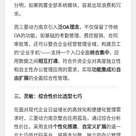
分明，如果购置全部系统模块，容易出现浪费和冗
余。
而三菱动力南京引入
泛OA理念
，不仅保留了传统
OA的功能，如基础的考勤管理、费控报销、合同
审批等，还可以整合企业经营管理全域，构建员工
的“企业手机“——支持一个入口全面
统合集中
，应
用数据之间
相互打通
，符合外资企业对高度独立性
和自主性办公管理应用的需求，实现
功能集成
和
自
由扩展
的全面综合性管理。
三、灵敏：综合性价比选型七巧
在面对现代企业日益增长的高效化和便捷化管理需
求时，三菱动力南京整合应用孤岛，通过综合分析
性价比，采用支持
个性化搭建
、
自定义扩展
的道一
云七巧低代码平台，将原本分散、独立的办公管理