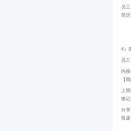
员工
简历
4）
员工
内推
【我
上周
推记
分享
投递