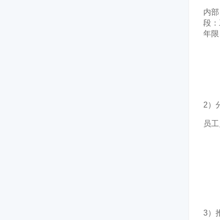
内部
段
：
年限
2）
员工
3）