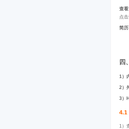
查看
点击
简历
四
1）
2）
3）
4.
1）