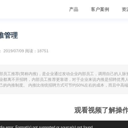
产品
客户案例
资
推管理
：
2019/07/09
阅读：18751
部员工推荐(简称内推)，是企业通过发动企业内部员工，调用自己的人
业都离不开招聘，内部员工推荐更靠谱，对于企业来说内推是招聘优秀
己的内推制度。 内推比传统招聘方式可节约50%左右的成本，而且中高
观看视频了解操
o
ia error: Format(s) not supported or source(s) not found