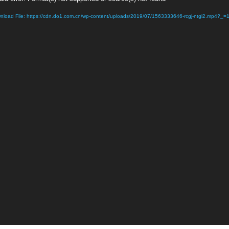
er
nload File: https://cdn.do1.com.cn/wp-content/uploads/2019/07/1563333646-rcgj-ntgl2.mp4?_=