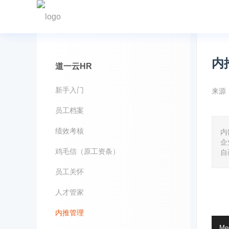
内
道一云HR
新手入门
来源
员工档案
绩效考核
内
企
鸡毛信（原工资条）
自
员工关怀
人才管家
内推管理
Vide
Med