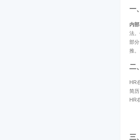
一
内部
法。
部分
推。
二
HR
简历
HR
三