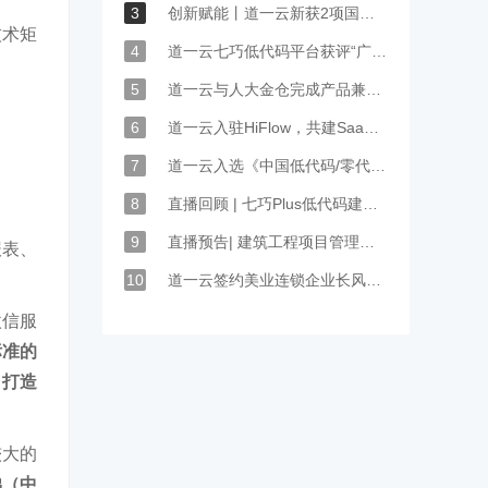
3
创新赋能丨道一云新获2项国家发明专利授权
技术矩
4
道一云七巧低代码平台获评“广东省名优高新技术产品”
5
道一云与人大金仓完成产品兼容性认证
6
道一云入驻HiFlow，共建SaaS繁荣生态
7
道一云入选《中国低代码/零代码行业研究报告》
8
直播回顾 | 七巧Plus低代码建筑工程行业项目管理方案
9
直播预告| 建筑工程项目管理方案，4大模块专项拆解
报表、
10
道一云签约美业连锁企业长风国际，助力企业打造高效人事管理
微信服
标准的
，打造
较大的
弟（中