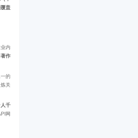
能覆盖
企业内
件著作
统一的
提炼关
千人千
PI网