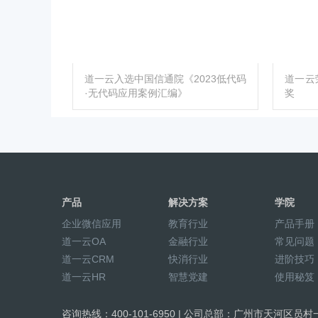
道一云入选中国信通院《2023低代码
道一云
·无代码应用案例汇编》
奖
产品
解决方案
学院
企业微信应用
教育行业
产品手册
道一云OA
金融行业
常见问题
道一云CRM
快消行业
进阶技巧
道一云HR
智慧党建
使用秘笈
咨询热线：400-101-6950 | 公司总部：广州市天河区