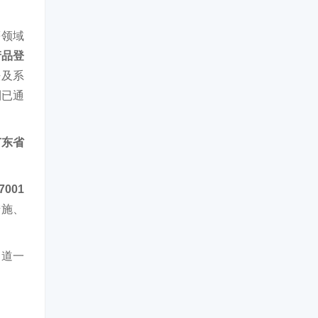
等领域
产品登
法及系
利已通
广东省
001
措施、
。道一
。