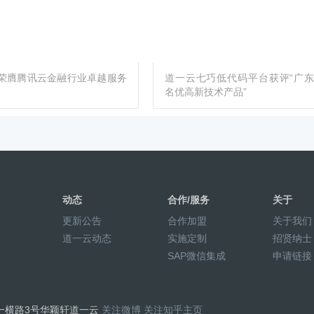
荣膺腾讯云金融行业卓越服务
道一云七巧低代码平台获评“广
名优高新技术产品”
动态
合作/服务
关于
更新公告
合作加盟
关于我们
道一云动态
实施定制
招贤纳士
SAP微信集成
申请链接
员村一横路3号华颖轩道一云
关注微博
关注知乎主页