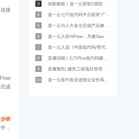
3
创新赋能丨道一云新获2项国家发明专利授权
用连接
4
道一云七巧低代码平台获评“广东省名优高新技术产品”
5
道一云与人大金仓完成产品兼容性认证
6
道一云入驻HiFlow，共建SaaS繁荣生态
7
道一云入选《中国低代码/零代码行业研究报告》
8
直播回顾 | 七巧Plus低代码建筑工程行业项目管理方案
9
直播预告| 建筑工程项目管理方案，4大模块专项拆解
low
10
道一云签约美业连锁企业长风国际，助力企业打造高效人事管理
动完成
初步研
程中，