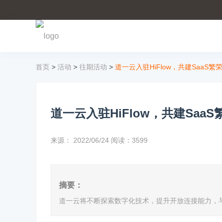
首页
>
活动
>
往期活动
>
道一云入驻HiFlow，共建SaaS繁
道一云入驻HiFlow，共建Saa
来源：
2022/06/24
阅读：3599
摘要：
道一云将不断探索数字化技术，提升开放连接能力，与