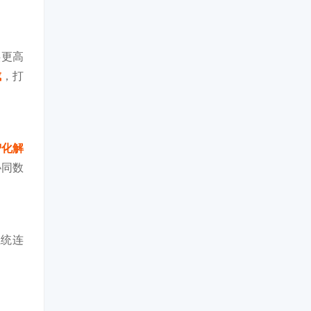
供更高
成
，打
智化解
协同数
系统连