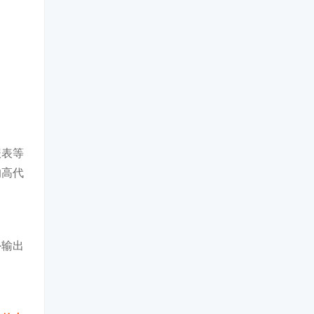
报表等
的高代
外输出