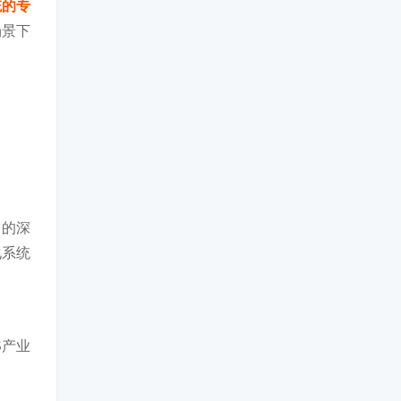
统的专
场景下
够的深
化系统
S产业