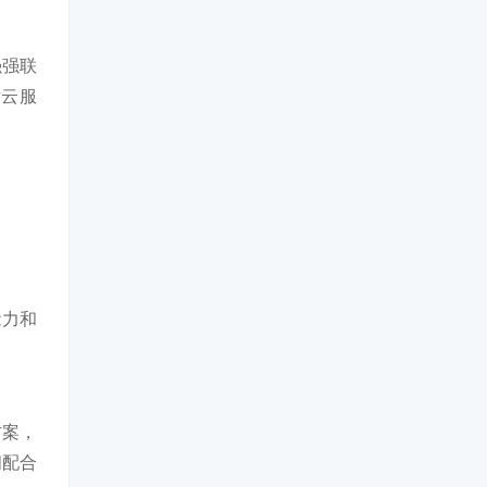
强强联
对云服
能力和
方案，
间配合