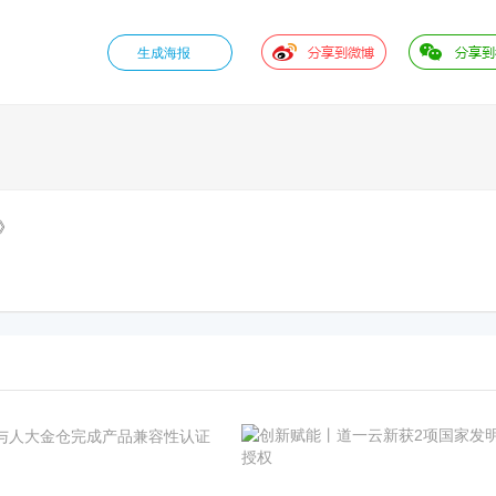
生成海报
》