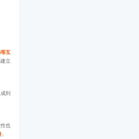
动等互
书建立
集成到
放性也
升
。