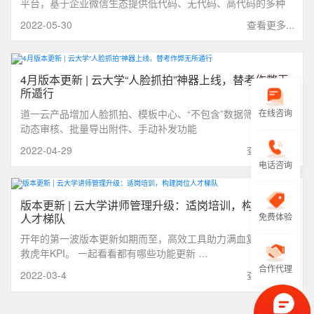
平台，基于企业微信生态提供低代码、无代码、高代码的多种
应用开发模式。通过表单、工作流、自定义页面/报表等建模引
2022-05-30
查看更多...
擎实现积木式应用搭建，低代码能力上提供自定义IDE、
JavaScript脚本等扩展，搭建面向大型企业组织的高代码开发基
座能力，采用公有云+私有云的“双云驱动”模式，助力快速实现
个性化业务需求，全面覆盖管理场景。
4月版本更新 | 云大学“人脸抓拍”神器上线，替考作弊无
所遁行
道一云产品增加人脸抓拍、模板中心、“不包含”数据筛选条件、
在线咨询
动态审核、批量导出附件、手动补发功能
2022-04-29
查看更多...
电话咨询
版本更新 | 云大学讲师管理升级：适岗培训，构建岗位
人才梯队
免费体验
开年的第一波版本更新如期而至，高效工具助力满血复活，拯
救虎年KPI。 一起看看都有哪些功能更新 …
合作代理
2022-03-4
查看更多...