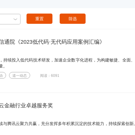
重置
筛选
信通院《2023低代码·无代码应用案例汇编》
，持续投入低代码技术研发，加速企业数字化进程，为构建敏捷、全面、
量。
动
道一动态
阅读：6091
云金融行业卓越服务奖
续与腾讯云聚力共赢，充分发挥多年积累沉淀的技术能力，持续探索创新