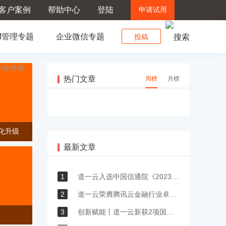
客户案例
帮助中心
登陆
申请试用
M管理专题
企业微信专题
投稿
热门文章
周榜
月榜
字化升级
最新文章
1
道一云入选中国信通院《2023低代码·无代码应用案例汇编》
2
道一云荣膺腾讯云金融行业卓越服务奖
3
创新赋能丨道一云新获2项国家发明专利授权