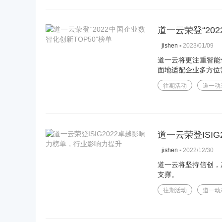
道一云荣登“20
▪
2023/01/09
jishen
道一云将更注重智能
面地适配企业多方位
往期活动
道一动
道一云荣登ISI
▪
2022/12/30
jishen
道一云将坚持信创，
支撑。
往期活动
道一动