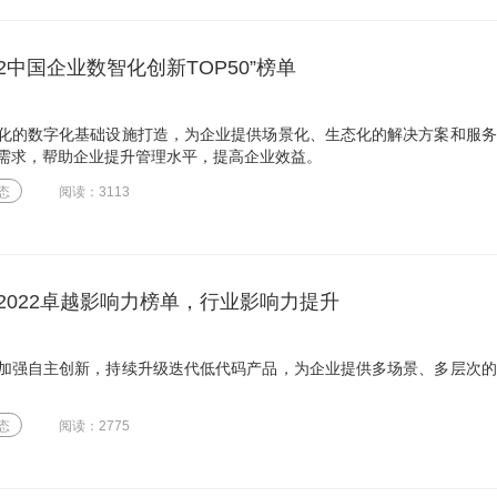
22中国企业数智化创新TOP50”榜单
化的数字化基础设施打造，为企业提供场景化、生态化的解决方案和服务
需求，帮助企业提升管理水平，提高企业效益。
态
阅读：3113
G2022卓越影响力榜单，行业影响力提升
加强自主创新，持续升级迭代低代码产品，为企业提供多场景、多层次的
态
阅读：2775