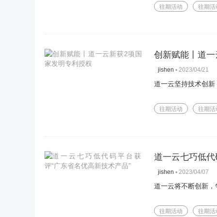
往期活动
往期活
创新赋能丨道一
▪
2023/04/21
jishen
道一云坚持技术创新
往期活动
往期活
道一云七巧低代
▪
2023/04/07
jishen
道一云将不断创新，
往期活动
往期活