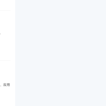
”
试、应用