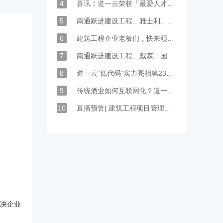
4
喜讯！道一云荣获「最爱人才雇主」「广州最佳雇主」等雇主品牌大奖！
5
南通跃进建设工程、雅士利、国晶辉等企业选择道一云
6
建筑工程企业老板们，快来领取专属数字化行业解决方案
7
南通跃进建设工程、戴森、国晶辉新材料等企业选择道一云
8
道一云“低代码”实力亮相第23届深圳高交会
9
传统酒业如何互联网化？道一云带来新的转型思路
10
直播预告| 建筑工程项目管理方案，4大模块专项拆解
解决企业