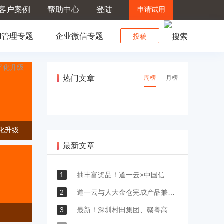
客户案例
帮助中心
登陆
申请试用
M管理专题
企业微信专题
投稿
热门文章
周榜
月榜
字化升级
最新文章
1
抽丰富奖品！道一云×中国信通院邀您参与低代码&无代码市场调研
2
道一云与人大金仓完成产品兼容性认证
3
最新！深圳村田集团、赣粤高速、长锦建设工程、中世运物流等企业签约道一云