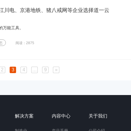
江川电、京港地铁、猪八戒网等企业选择道一云
的万能工具。
态
阅读：2875
2
3
4
…
9
»
解决方案
内容中心
关于我们
制造业
产品手册
公司介绍