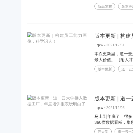
新品发布
版本更
版本更新 | 构
▪
2021/12/31
qxw
本次更新里，道一云
最大价值。 （附人才
版本更新
道一云
版本更新 | 
▪
2021/12/03
qxw
马上到年底了，很多
360度数据看板，集
云大学
道一云七