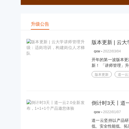
升级公告
版本更新 | 
▪
2022/03/04
qxw
开年的第一波版本更
新！ 「讲师管理」升
版本更新
道一云
倒计时3天丨道一
▪
2022/01/07
qxw
道一云坚持以产品研
低、安全性能低、拓展