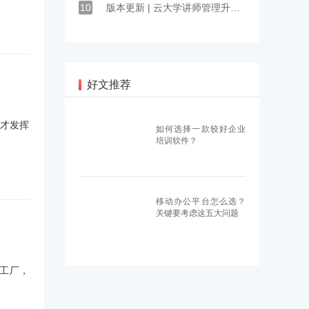
10
版本更新 | 云大学讲师管理升级：适岗培训，构建岗位人才梯队
好文推荐
才发挥
如何选择一款较好企业
培训软件？
移动办公平台怎么选？
关键要考虑这五大问题
工厂，