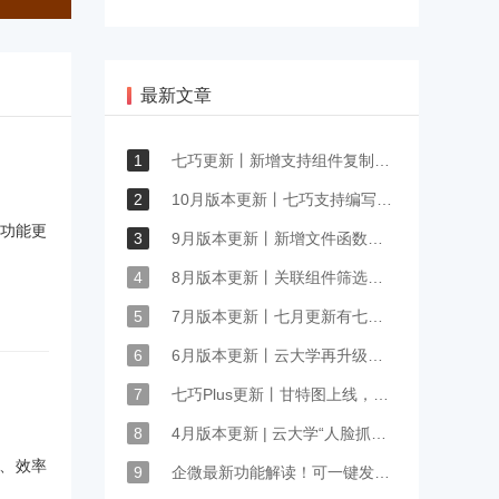
最新文章
1
七巧更新丨新增支持组件复制能力，OCR集成功能扩展
2
10月版本更新丨七巧支持编写JS脚本事件，更多交互玩法等你来发现
些功能更
3
9月版本更新丨新增文件函数库，低代码数据解析能力再突破
4
8月版本更新丨关联组件筛选、默认值脚本等功能拓展升级
5
7月版本更新丨七月更新有七巧，期待你来体验
6
6月版本更新丨云大学再升级！10+防作弊功能让培训提质增效
7
七巧Plus更新丨甘特图上线，项目进度管理必备
8
4月版本更新 | 云大学“人脸抓拍”神器上线，替考作弊无所遁行
、效率
9
企微最新功能解读！可一键发送微信客服名片、视频号名片