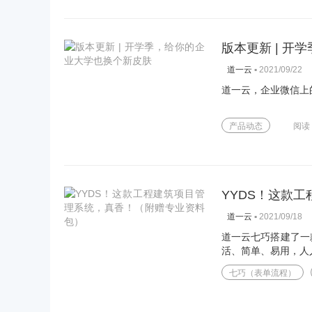
版本更新 | 
▪
2021/09/22
道一云
道一云，企业微信上
产品动态
阅读
YYDS！这款
▪
2021/09/18
道一云
道一云七巧搭建了一
活、简单、易用，人
七巧（表单流程）