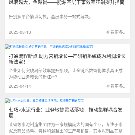
风浪越大，鱼越贵——能源基层干事效率狂飙提升指南
告别多平台繁琐切换，基层事务一站式解决。
2025-08-13
查看更多...
打通流程断点 助力营销增长—产研销系统成为利润增长
新法宝！
企业如何突破局部效率提升瓶颈，让全链路数智化体系真正成
为撬动业务增长的新杠杆？‌
2025-04-14
查看更多...
七巧×水泥行业：业务敏捷灵活落地，推动集群耦合发
展
某省级水泥制造集团作为一家规模庞大的国有企业，专注于水
泥及商品熟料、骨料和混凝土的生产与销售，其水泥制品在基