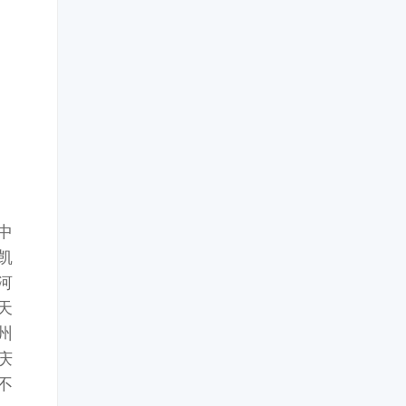
中
凯
河
天
州
庆
不