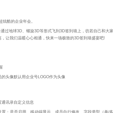
超炫酷的企业年会。
会通过地球3D、螺旋3D等形式飞到3D签到墙上，彷若自己和大
，让我们温暖心心相通，快来一场极致的3D签到墙盛宴吧!
喔
的头像默认用企业号LOGO作为头像
置通讯录自定义信息
设置：是否启用、移动端显示、成员自行修改、字段类型（单/