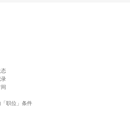
状态
记录
时间
的「职位」条件