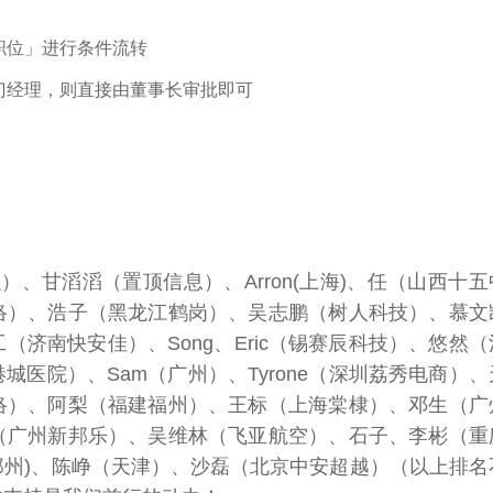
职位」进行条件流转
门经理，则直接由董事长审批即可
）、甘滔滔（置顶信息）、Arron(上海)、任（山西十五
络）、浩子（黑龙江鹤岗）、吴志鹏（树人科技）、慕文
济南快安佳）、Song、Eric（锡赛辰科技）、悠然（
医院）、Sam（广州）、Tyrone（深圳荔秀电商）、
络）、阿梨（福建福州）、王标（上海棠棣）、邓生（广
（广州新邦乐）、吴维林（飞亚航空）、石子、李彬（重
南郑州)、陈峥（天津）、沙磊（北京中安超越）（以上排名