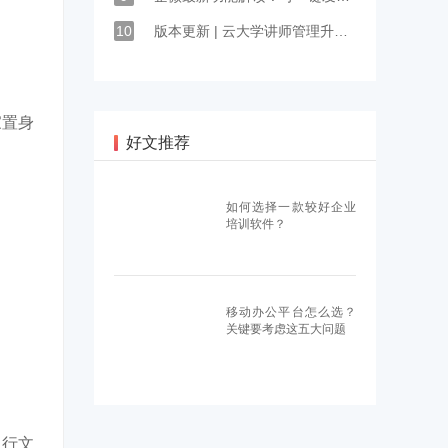
10
版本更新 | 云大学讲师管理升级：适岗培训，构建岗位人才梯队
家置身
好文推荐
如何选择一款较好企业
培训软件？
移动办公平台怎么选？
关键要考虑这五大问题
多行文