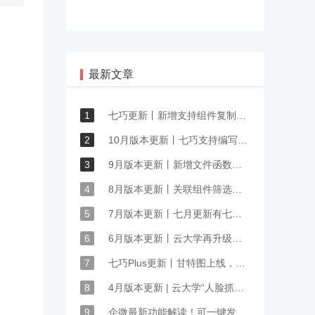
最新文章
1
七巧更新丨新增支持组件复制能力，OCR集成功能扩展
2
10月版本更新丨七巧支持编写JS脚本事件，更多交互玩法等你来发现
3
9月版本更新丨新增文件函数库，低代码数据解析能力再突破
4
8月版本更新丨关联组件筛选、默认值脚本等功能拓展升级
5
7月版本更新丨七月更新有七巧，期待你来体验
6
6月版本更新丨云大学再升级！10+防作弊功能让培训提质增效
7
七巧Plus更新丨甘特图上线，项目进度管理必备
8
4月版本更新 | 云大学“人脸抓拍”神器上线，替考作弊无所遁行
9
企微最新功能解读！可一键发送微信客服名片、视频号名片